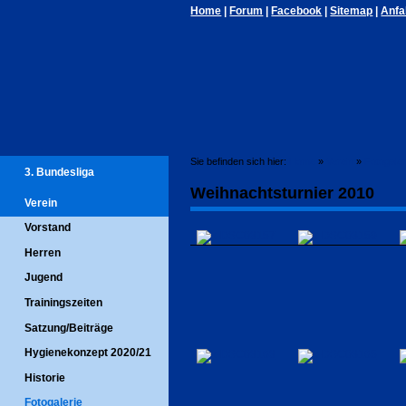
Home
|
Forum
|
Facebook
|
Sitemap
|
Anfa
Sie befinden sich hier:
Home
»
Verein
»
Fotogaler
3. Bundesliga
Weihnachtsturnier 2010
Verein
Vorstand
Herren
Jugend
Trainingszeiten
Satzung/Beiträge
Hygienekonzept 2020/21
Historie
Fotogalerie