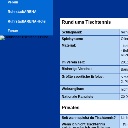
Verein
RuhrstadtARENA
RuhrstadtARENA-Hotel
Rund ums Tischtennis
Forum
Schlaghand:
rech
Spielsystem:
Offe
Material:
- Hol
- Be
Rück
Im Verein seit:
201
Bisherige Vereine:
Ban
Größte sportliche Erfolge:
5 ma
2. P
Weltrangliste:
nicht
Nationale Rangliste:
25 (
Privates
Seit wann spielst du Tischtennis?
Ich 
Wenn ich nicht Tischtennis
- Fi
spiele, mache ich am liebsten