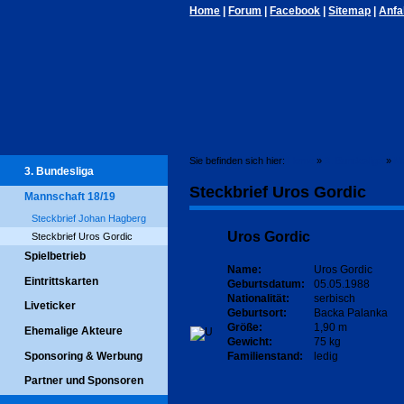
Home
|
Forum
|
Facebook
|
Sitemap
|
Anfa
Sie befinden sich hier:
Home
»
3. Bundesliga
»
Ma
3. Bundesliga
Steckbrief Uros Gordic
Mannschaft 18/19
Steckbrief Johan Hagberg
Uros Gordic
Steckbrief Uros Gordic
Spielbetrieb
Name:
Uros Gordic
Eintrittskarten
Geburtsdatum:
05.05.1988
Nationalität:
serbisch
Liveticker
Geburtsort:
Backa Palanka
Größe:
1,90 m
Ehemalige Akteure
Gewicht:
75 kg
Sponsoring & Werbung
Familienstand:
ledig
Partner und Sponsoren