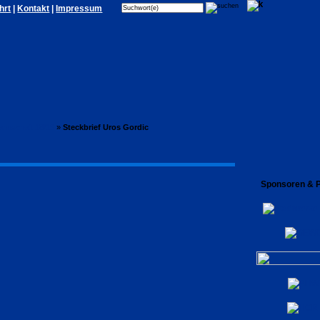
hrt
|
Kontakt
|
Impressum
nnschaft 18/19
»
Steckbrief Uros Gordic
Sponsoren & P