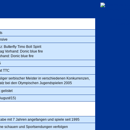
Weitere Part
Sponsor
ts
nsive
z: Butterfly Timo Boll Spirit
lag Vorhand: Donic blue fire
hand: Donic blue fire
5
at TTC
liger serbischer Meister in verschiedenen Konkurrenzen,
latz bei den Olympischen Jugendspielen 2005
 gelistet
August/15)
habe mit 7 Jahren angefangen und spiele seit 1995
lme schauen und Sportsendungen verfolgen