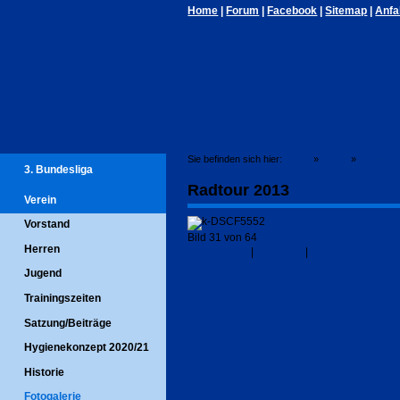
Home
|
Forum
|
Facebook
|
Sitemap
|
Anfa
Sie befinden sich hier:
Home
»
Verein
»
Fotogaler
3. Bundesliga
Radtour 2013
Verein
Vorstand
Bild 31 von 64
Herren
< vorheriges
|
Übersicht
|
nächstes >
Jugend
Trainingszeiten
Satzung/Beiträge
Hygienekonzept 2020/21
Historie
Fotogalerie