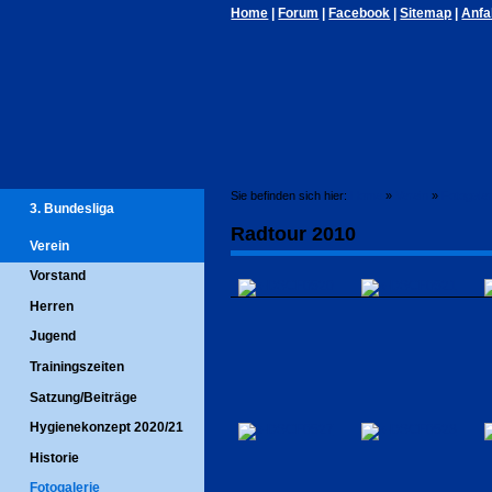
Home
|
Forum
|
Facebook
|
Sitemap
|
Anfa
Sie befinden sich hier:
Home
»
Verein
»
Fotogaler
3. Bundesliga
Radtour 2010
Verein
Vorstand
Herren
Jugend
Trainingszeiten
Satzung/Beiträge
Hygienekonzept 2020/21
Historie
Fotogalerie