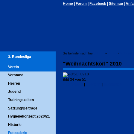
Home
|
Forum
|
Facebook
|
Sitemap
|
Anfa
Sie befinden sich hier:
Home
»
Verein
»
Fotogaler
3. Bundesliga
"Weihnachtskörl" 2010
Verein
Vorstand
Bild 34 von 51
Herren
< vorheriges
|
Übersicht
|
nächstes >
Jugend
Trainingszeiten
Satzung/Beiträge
Hygienekonzept 2020/21
Historie
Fotogalerie