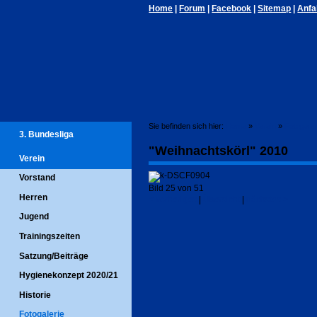
Home
|
Forum
|
Facebook
|
Sitemap
|
Anfa
Sie befinden sich hier:
Home
»
Verein
»
Fotogaler
3. Bundesliga
"Weihnachtskörl" 2010
Verein
Vorstand
Bild 25 von 51
Herren
< vorheriges
|
Übersicht
|
nächstes >
Jugend
Trainingszeiten
Satzung/Beiträge
Hygienekonzept 2020/21
Historie
Fotogalerie