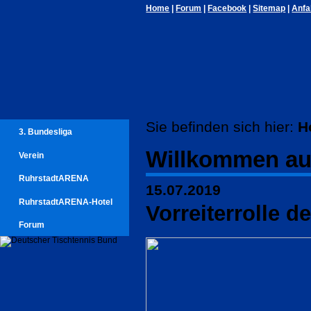
Home
|
Forum
|
Facebook
|
Sitemap
|
Anfa
Sie befinden sich hier:
H
3. Bundesliga
Willkommen au
Verein
RuhrstadtARENA
15.07.2019
RuhrstadtARENA-Hotel
Vorreiterrolle d
Forum