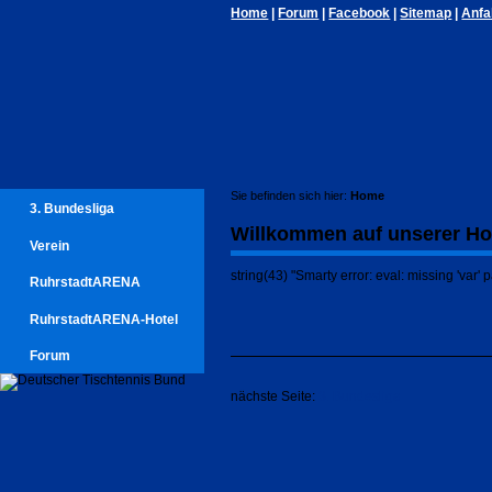
Home
|
Forum
|
Facebook
|
Sitemap
|
Anfa
Sie befinden sich hier:
Home
3. Bundesliga
Willkommen auf unserer H
Verein
string(43) "Smarty error: eval: missing 'var'
RuhrstadtARENA
RuhrstadtARENA-Hotel
Forum
nächste Seite:
3. Bundesliga