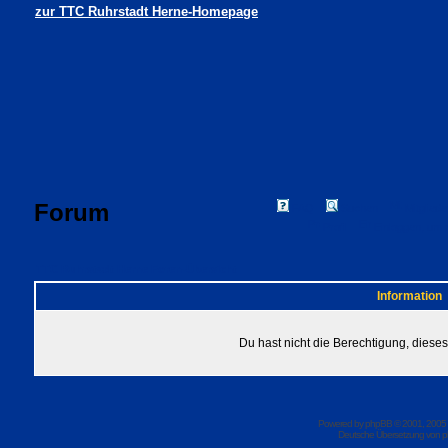
zur TTC Ruhrstadt Herne-Homepage
Forum
FAQ
Suchen
Mitgliede
Profil
Einloggen, um 
TTC Ruhrstadt Herne Foren-Übersicht
Information
Du hast nicht die Berechtigung, dies
Powered by
phpBB
© 2001, 2005
Deutsche Übersetzung von
p