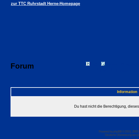
zur TTC Ruhrstadt Herne-Homepage
Forum
FAQ
Suchen
Mitgliede
Profil
Einloggen, um 
TTC Ruhrstadt Herne Foren-Übersicht
Information
Du hast nicht die Berechtigung, dies
Powered by
phpBB
© 2001, 2005
Deutsche Übersetzung von
p