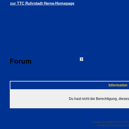
zur TTC Ruhrstadt Herne-Homepage
Forum
FAQ
Suchen
Mitgliede
Profil
Einloggen, um 
TTC Ruhrstadt Herne Foren-Übersicht
Information
Du hast nicht die Berechtigung, dies
Powered by
phpBB
© 2001, 2005
Deutsche Übersetzung von
p