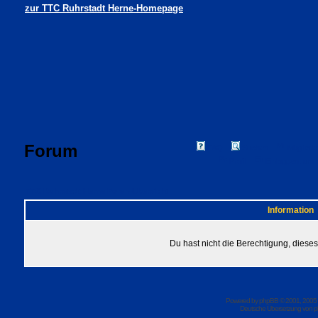
zur TTC Ruhrstadt Herne-Homepage
Forum
FAQ
Suchen
Mitgliede
Profil
Einloggen, um 
TTC Ruhrstadt Herne Foren-Übersicht
Information
Du hast nicht die Berechtigung, dies
Powered by
phpBB
© 2001, 2005
Deutsche Übersetzung von
p