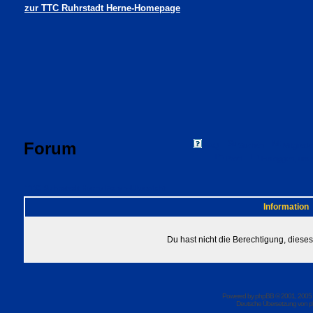
zur TTC Ruhrstadt Herne-Homepage
Forum
FAQ
Suchen
Mitgliede
Profil
Einloggen, um 
TTC Ruhrstadt Herne Foren-Übersicht
Information
Du hast nicht die Berechtigung, dies
Powered by
phpBB
© 2001, 2005
Deutsche Übersetzung von
p