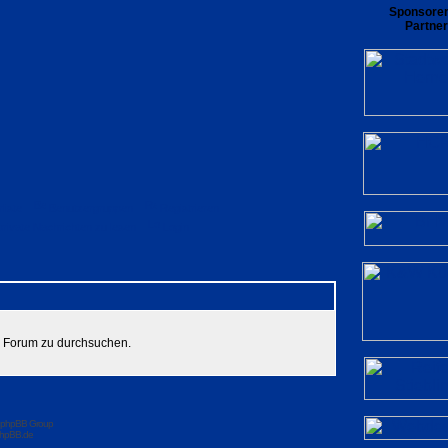
Sponsore
Partner
rliste
Benutzergruppen
Registrieren
private Nachrichten zu lesen
Login
es Forum zu durchsuchen.
 phpBB Group
hpBB.de