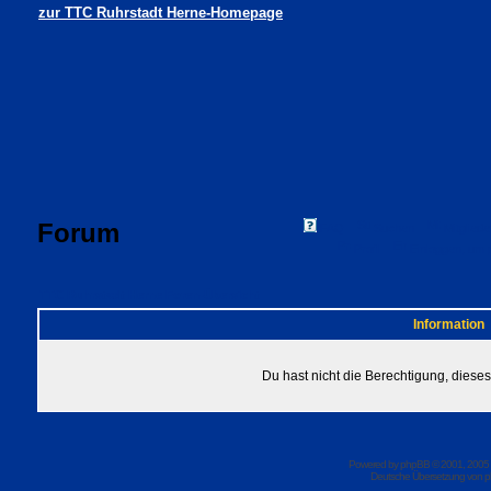
zur TTC Ruhrstadt Herne-Homepage
Forum
FAQ
Suchen
Mitgliede
Profil
Einloggen, um 
TTC Ruhrstadt Herne Foren-Übersicht
Information
Du hast nicht die Berechtigung, dies
Powered by
phpBB
© 2001, 2005
Deutsche Übersetzung von
p