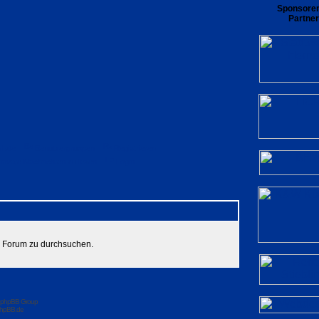
Sponsore
Partner
rliste
Benutzergruppen
Registrieren
private Nachrichten zu lesen
Login
es Forum zu durchsuchen.
 phpBB Group
hpBB.de