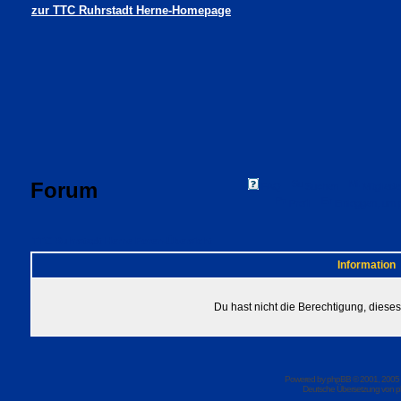
zur TTC Ruhrstadt Herne-Homepage
Forum
FAQ
Suchen
Mitgliede
Profil
Einloggen, um 
TTC Ruhrstadt Herne Foren-Übersicht
Information
Du hast nicht die Berechtigung, dies
Powered by
phpBB
© 2001, 2005
Deutsche Übersetzung von
p