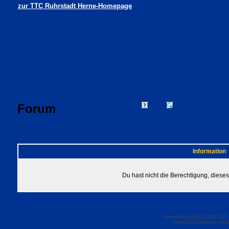
zur TTC Ruhrstadt Herne-Homepage
Forum
FAQ
Suchen
Mitgliede
Profil
Einloggen, um 
TTC Ruhrstadt Herne Foren-Übersicht
Information
Du hast nicht die Berechtigung, dies
Powered by
phpBB
© 2001, 2005
Deutsche Übersetzung von
p