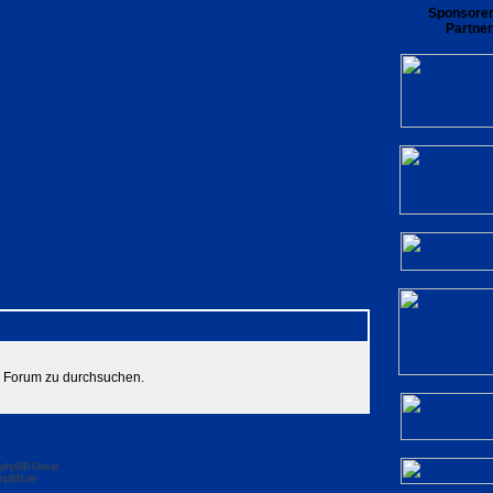
Sponsore
Partner
rliste
Benutzergruppen
Registrieren
private Nachrichten zu lesen
Login
es Forum zu durchsuchen.
 phpBB Group
hpBB.de