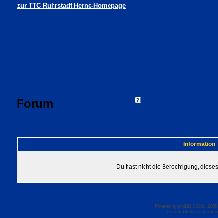
zur TTC Ruhrstadt Herne-Homepage
Forum
FAQ
Suchen
Mitgliede
Profil
Einloggen, um 
TTC Ruhrstadt Herne Foren-Übersicht
Information
Du hast nicht die Berechtigung, dies
Powered by
phpBB
© 2001, 2005
Deutsche Übersetzung von
p