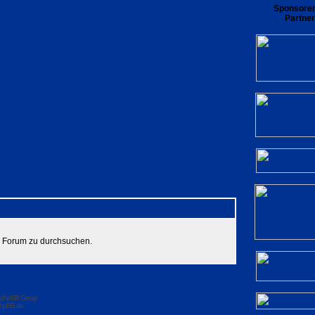
Sponsore
Partner
rliste
Benutzergruppen
Registrieren
private Nachrichten zu lesen
Login
es Forum zu durchsuchen.
 phpBB Group
hpBB.de