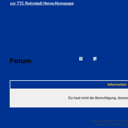
zur TTC Ruhrstadt Herne-Homepage
Forum
FAQ
Suchen
Mitgliede
Profil
Einloggen, um 
TTC Ruhrstadt Herne Foren-Übersicht
Information
Du hast nicht die Berechtigung, dies
Powered by
phpBB
© 2001, 2005
Deutsche Übersetzung von
p