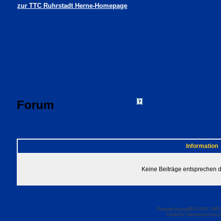
zur TTC Ruhrstadt Herne-Homepage
Forum
FAQ
Suchen
Mitgliede
Profil
Einloggen, um 
TTC Ruhrstadt Herne Foren-Übersicht
Information
Keine Beiträge entsprechen de
Powered by
phpBB
© 2001, 2005
Deutsche Übersetzung von
p