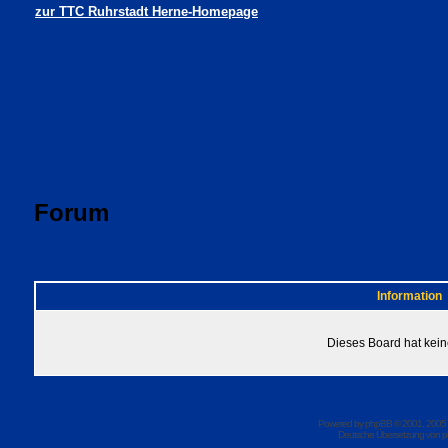
zur TTC Ruhrstadt Herne-Homepage
Forum
FAQ
Suchen
Mitgliede
Profil
Einloggen, um 
TTC Ruhrstadt Herne Foren-Übersicht
Information
Dieses Board hat kein
Powered by
phpBB
© 2001, 2005
Deutsche Übersetzung von
p