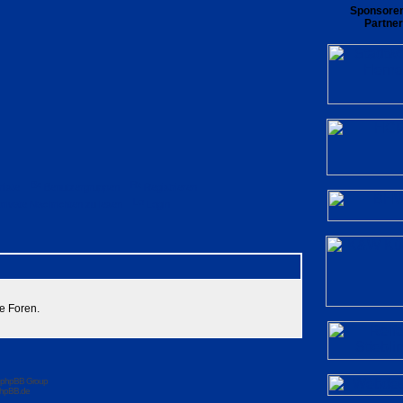
Sponsore
Partner
rliste
Benutzergruppen
Registrieren
private Nachrichten zu lesen
Login
e Foren.
 phpBB Group
hpBB.de