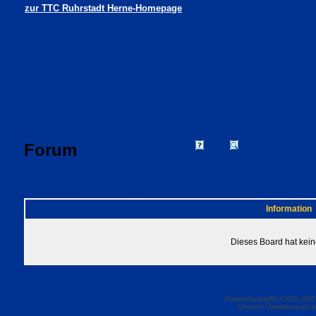
zur TTC Ruhrstadt Herne-Homepage
Forum
FAQ
Suchen
Mitgliede
Profil
Einloggen, um 
TTC Ruhrstadt Herne Foren-Übersicht
Information
Dieses Board hat kein
Powered by
phpBB
© 2001, 2005
Deutsche Übersetzung von
p