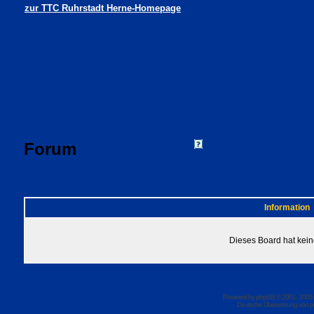
zur TTC Ruhrstadt Herne-Homepage
Forum
FAQ
Suchen
Mitgliede
Profil
Einloggen, um 
TTC Ruhrstadt Herne Foren-Übersicht
Information
Dieses Board hat kein
Powered by
phpBB
© 2001, 2005
Deutsche Übersetzung von
p