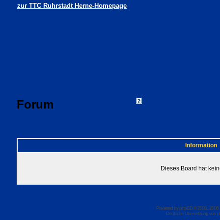
zur TTC Ruhrstadt Herne-Homepage
Forum
FAQ
Suchen
Mitgliede
Profil
Einloggen, um 
TTC Ruhrstadt Herne Foren-Übersicht
Information
Dieses Board hat kein
Powered by
phpBB
© 2001, 2005
Deutsche Übersetzung von
p