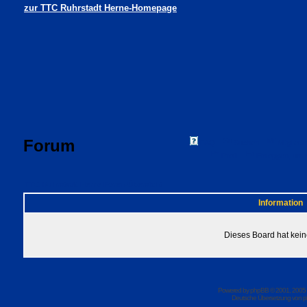
zur TTC Ruhrstadt Herne-Homepage
Forum
FAQ
Suchen
Mitgliede
Profil
Einloggen, um 
TTC Ruhrstadt Herne Foren-Übersicht
Information
Dieses Board hat kein
Powered by
phpBB
© 2001, 2005
Deutsche Übersetzung von
p