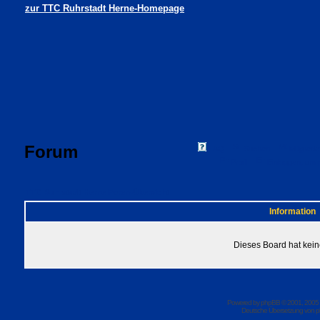
zur TTC Ruhrstadt Herne-Homepage
Forum
FAQ
Suchen
Mitgliede
Profil
Einloggen, um 
TTC Ruhrstadt Herne Foren-Übersicht
Information
Dieses Board hat kein
Powered by
phpBB
© 2001, 2005
Deutsche Übersetzung von
p