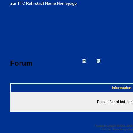
zur TTC Ruhrstadt Herne-Homepage
Forum
FAQ
Suchen
Mitgliede
Profil
Einloggen, um 
TTC Ruhrstadt Herne Foren-Übersicht
Information
Dieses Board hat kein
Powered by
phpBB
© 2001, 2005
Deutsche Übersetzung von
p