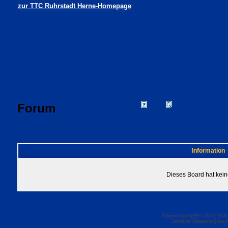
zur TTC Ruhrstadt Herne-Homepage
Forum
FAQ
Suchen
Mitgliede
Profil
Einloggen, um 
TTC Ruhrstadt Herne Foren-Übersicht
Information
Dieses Board hat kein
Powered by
phpBB
© 2001, 2005
Deutsche Übersetzung von
p