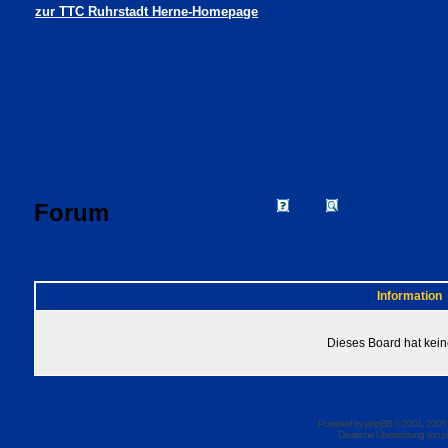
zur TTC Ruhrstadt Herne-Homepage
Forum
FAQ
Suchen
Mitgliede
Profil
Einloggen, um 
TTC Ruhrstadt Herne Foren-Übersicht
Information
Dieses Board hat kein
Powered by
phpBB
© 2001, 2005
Deutsche Übersetzung von
p