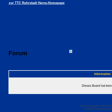
zur TTC Ruhrstadt Herne-Homepage
Forum
FAQ
Suchen
Mitgliede
Profil
Einloggen, um 
TTC Ruhrstadt Herne Foren-Übersicht
Information
Dieses Board hat kein
Powered by
phpBB
© 2001, 2005
Deutsche Übersetzung von
p