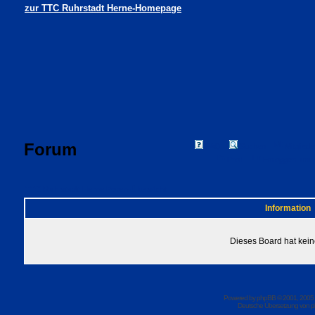
zur TTC Ruhrstadt Herne-Homepage
Forum
FAQ
Suchen
Mitgliede
Profil
Einloggen, um 
TTC Ruhrstadt Herne Foren-Übersicht
Information
Dieses Board hat kein
Powered by
phpBB
© 2001, 2005
Deutsche Übersetzung von
p