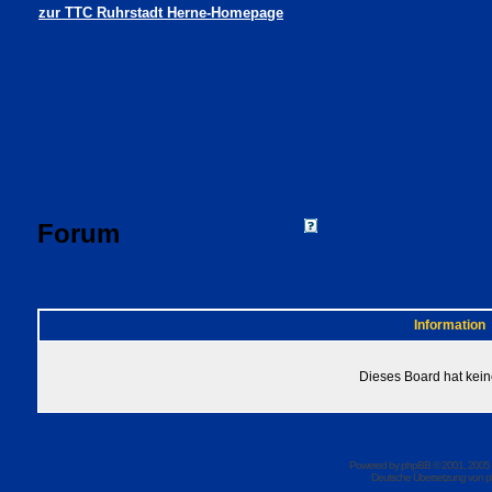
zur TTC Ruhrstadt Herne-Homepage
Forum
FAQ
Suchen
Mitgliede
Profil
Einloggen, um 
TTC Ruhrstadt Herne Foren-Übersicht
Information
Dieses Board hat kein
Powered by
phpBB
© 2001, 2005
Deutsche Übersetzung von
p