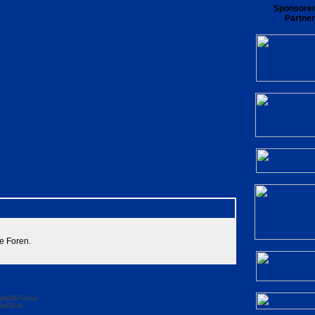
Sponsore
Partner
rliste
Benutzergruppen
Registrieren
private Nachrichten zu lesen
Login
e Foren.
 phpBB Group
hpBB.de