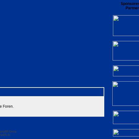
Sponsore
Partner
rliste
Benutzergruppen
Registrieren
private Nachrichten zu lesen
Login
e Foren.
 phpBB Group
hpBB.de