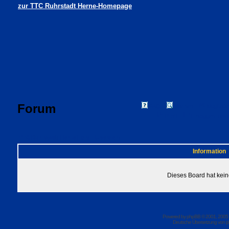
zur TTC Ruhrstadt Herne-Homepage
Forum
FAQ
Suchen
Mitgliede
Profil
Einloggen, um 
TTC Ruhrstadt Herne Foren-Übersicht
Information
Dieses Board hat kein
Powered by
phpBB
© 2001, 2005
Deutsche Übersetzung von
p