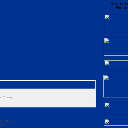
Sponsore
Partner
rliste
Benutzergruppen
Registrieren
private Nachrichten zu lesen
Login
e Foren.
 phpBB Group
hpBB.de