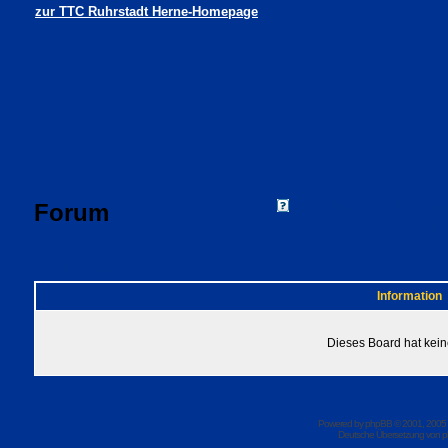
zur TTC Ruhrstadt Herne-Homepage
Forum
FAQ
Suchen
Mitgliede
Profil
Einloggen, um 
TTC Ruhrstadt Herne Foren-Übersicht
Information
Dieses Board hat kein
Powered by
phpBB
© 2001, 2005
Deutsche Übersetzung von
p