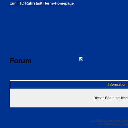
zur TTC Ruhrstadt Herne-Homepage
Forum
FAQ
Suchen
Mitgliede
Profil
Einloggen, um 
TTC Ruhrstadt Herne Foren-Übersicht
Information
Dieses Board hat kein
Powered by
phpBB
© 2001, 2005
Deutsche Übersetzung von
p