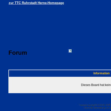
zur TTC Ruhrstadt Herne-Homepage
Forum
FAQ
Suchen
Mitgliede
Profil
Einloggen, um 
TTC Ruhrstadt Herne Foren-Übersicht
Information
Dieses Board hat kein
Powered by
phpBB
© 2001, 2005
Deutsche Übersetzung von
p