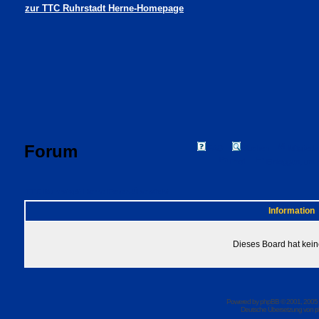
zur TTC Ruhrstadt Herne-Homepage
Forum
FAQ
Suchen
Mitgliede
Profil
Einloggen, um 
TTC Ruhrstadt Herne Foren-Übersicht
Information
Dieses Board hat kein
Powered by
phpBB
© 2001, 2005
Deutsche Übersetzung von
p