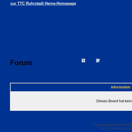
zur TTC Ruhrstadt Herne-Homepage
Forum
FAQ
Suchen
Mitgliede
Profil
Einloggen, um 
TTC Ruhrstadt Herne Foren-Übersicht
Information
Dieses Board hat kein
Powered by
phpBB
© 2001, 2005
Deutsche Übersetzung von
p