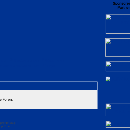
Sponsore
Partner
rliste
Benutzergruppen
Registrieren
private Nachrichten zu lesen
Login
e Foren.
 phpBB Group
hpBB.de