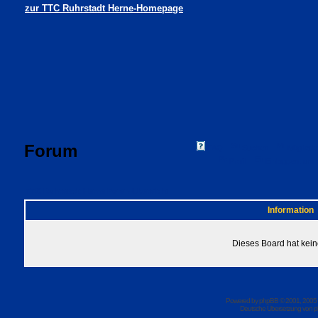
zur TTC Ruhrstadt Herne-Homepage
Forum
FAQ
Suchen
Mitgliede
Profil
Einloggen, um 
TTC Ruhrstadt Herne Foren-Übersicht
Information
Dieses Board hat kein
Powered by
phpBB
© 2001, 2005
Deutsche Übersetzung von
p