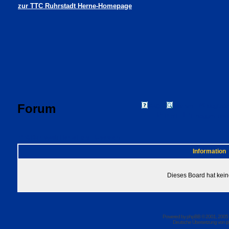
zur TTC Ruhrstadt Herne-Homepage
Forum
FAQ
Suchen
Mitgliede
Profil
Einloggen, um 
TTC Ruhrstadt Herne Foren-Übersicht
Information
Dieses Board hat kein
Powered by
phpBB
© 2001, 2005
Deutsche Übersetzung von
p