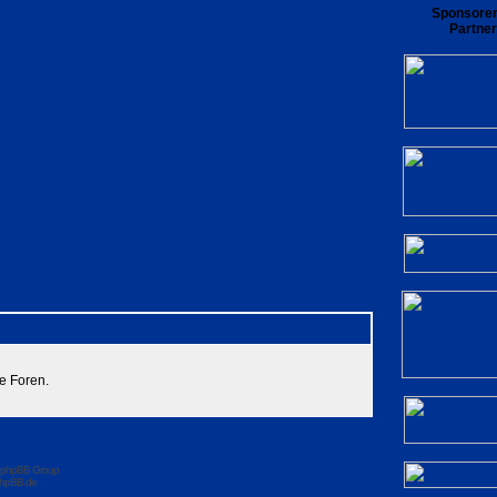
Sponsore
Partner
rliste
Benutzergruppen
Registrieren
private Nachrichten zu lesen
Login
e Foren.
 phpBB Group
hpBB.de