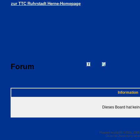
zur TTC Ruhrstadt Herne-Homepage
Forum
FAQ
Suchen
Mitgliede
Profil
Einloggen, um 
TTC Ruhrstadt Herne Foren-Übersicht
Information
Dieses Board hat kein
Powered by
phpBB
© 2001, 2005
Deutsche Übersetzung von
p