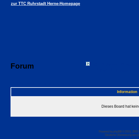
zur TTC Ruhrstadt Herne-Homepage
Forum
FAQ
Suchen
Mitgliede
Profil
Einloggen, um 
TTC Ruhrstadt Herne Foren-Übersicht
Information
Dieses Board hat kein
Powered by
phpBB
© 2001, 2005
Deutsche Übersetzung von
p