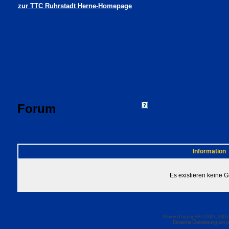
zur TTC Ruhrstadt Herne-Homepage
Forum
FAQ
Suchen
Mitgliede
Profil
Einloggen, um 
TTC Ruhrstadt Herne Foren-Übersicht
Information
Es existieren keine 
Powered by
phpBB
© 2001, 2005
Deutsche Übersetzung von
p