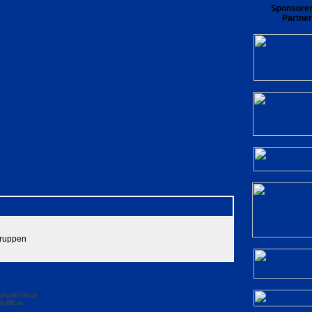
Sponsore
Partner
rliste
Benutzergruppen
Registrieren
private Nachrichten zu lesen
Login
Gruppen
 phpBB Group
hpBB.de