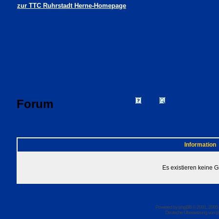
zur TTC Ruhrstadt Herne-Homepage
Forum
FAQ
Suchen
Mitgliede
Profil
Einloggen, um 
TTC Ruhrstadt Herne Foren-Übersicht
Information
Es existieren keine 
Powered by
phpBB
© 2001, 2005
Deutsche Übersetzung von
p