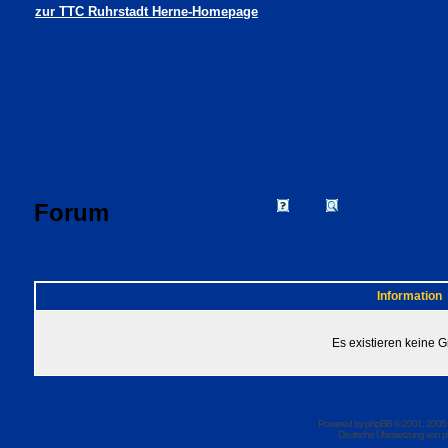
zur TTC Ruhrstadt Herne-Homepage
Forum
FAQ
Suchen
Mitgliede
Profil
Einloggen, um 
TTC Ruhrstadt Herne Foren-Übersicht
Information
Es existieren keine 
Powered by
phpBB
© 2001, 2005
Deutsche Übersetzung von
p