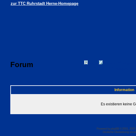
zur TTC Ruhrstadt Herne-Homepage
Forum
FAQ
Suchen
Mitgliede
Profil
Einloggen, um 
TTC Ruhrstadt Herne Foren-Übersicht
Information
Es existieren keine 
Powered by
phpBB
© 2001, 2005
Deutsche Übersetzung von
p