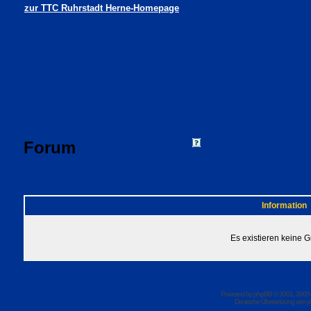
zur TTC Ruhrstadt Herne-Homepage
Forum
FAQ
Suchen
Mitgliede
Profil
Einloggen, um 
TTC Ruhrstadt Herne Foren-Übersicht
Information
Es existieren keine 
Powered by
phpBB
© 2001, 2005
Deutsche Übersetzung von
p