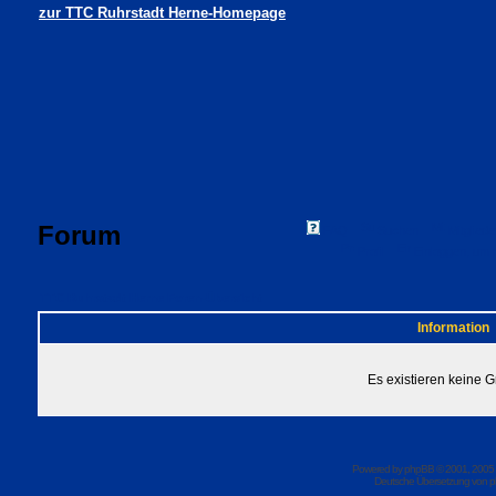
zur TTC Ruhrstadt Herne-Homepage
Forum
FAQ
Suchen
Mitgliede
Profil
Einloggen, um 
TTC Ruhrstadt Herne Foren-Übersicht
Information
Es existieren keine 
Powered by
phpBB
© 2001, 2005
Deutsche Übersetzung von
p