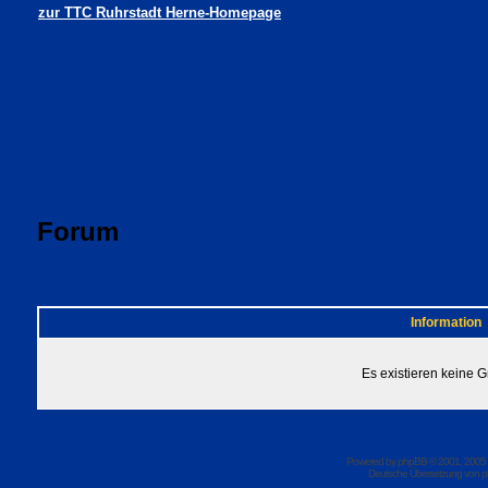
zur TTC Ruhrstadt Herne-Homepage
Forum
FAQ
Suchen
Mitgliede
Profil
Einloggen, um 
TTC Ruhrstadt Herne Foren-Übersicht
Information
Es existieren keine 
Powered by
phpBB
© 2001, 2005
Deutsche Übersetzung von
p