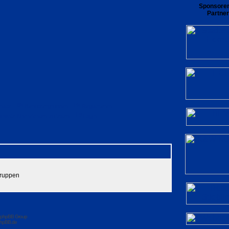
Sponsore
Partner
rliste
Benutzergruppen
Registrieren
private Nachrichten zu lesen
Login
Gruppen
 phpBB Group
hpBB.de