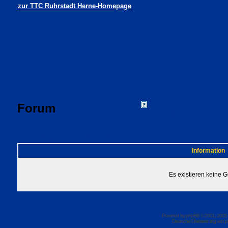
zur TTC Ruhrstadt Herne-Homepage
Forum
FAQ
Suchen
Mitgliede
Profil
Einloggen, um 
TTC Ruhrstadt Herne Foren-Übersicht
Information
Es existieren keine 
Powered by
phpBB
© 2001, 2005
Deutsche Übersetzung von
p