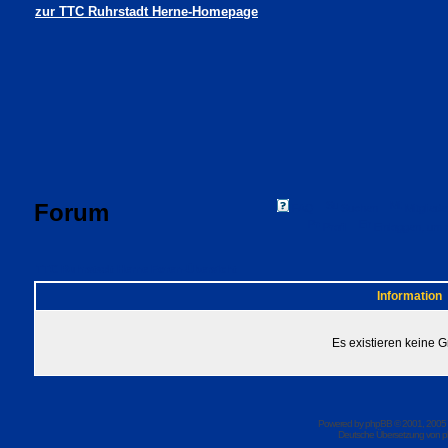
zur TTC Ruhrstadt Herne-Homepage
Forum
FAQ
Suchen
Mitgliede
Profil
Einloggen, um 
TTC Ruhrstadt Herne Foren-Übersicht
Information
Es existieren keine 
Powered by
phpBB
© 2001, 2005
Deutsche Übersetzung von
p